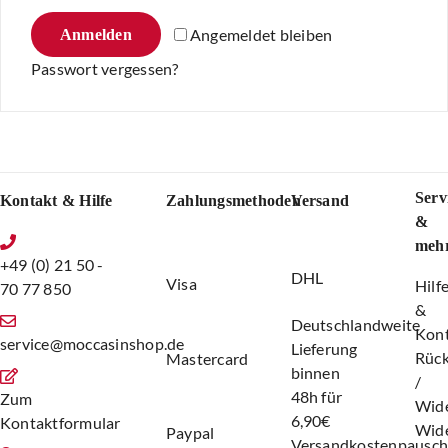
Angemeldet bleiben
Anmelden
Passwort vergessen?
Serv
Kontakt & Hilfe
Zahlungsmethoden
Versand
&
meh
+49 (0) 21 50 -
DHL
Visa
Hilf
70 77 850
&
Deutschlandweite
Kon
service@moccasinshop.de
Lieferung
Rüc
Mastercard
binnen
/
48h für
Zum
Wide
6,90€
Kontaktformular
Wide
Paypal
Versandkostenpausch