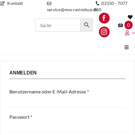
Zum
Kontakt
02150 - 7077
service@moccasinshop.de
850
Inhalt
springen
0
Toggl
Navi
Damen
ANMELDEN
Herren
Erforderlich
Benutzername oder E-Mail-Adresse
*
Shop Meerbusch
Erforderlich
Passwort
*