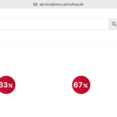
service@moccasinshop.de
63
67