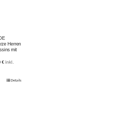
DE
ze Herren
ssins mit
rünglicher
0
€
Details
00 €