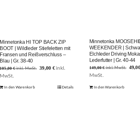
Minnetonka MOOSEHI
Minnetonka HI TOP BACK ZIP
WEEKENDER | Schwar
BOOT | Wildleder Stiefeletten mit
Elchleder Driving Moka
Fransen und Reißverschluss –
Lederfutter | Gr. 40-44
Blau | Gr. 38-40
Ursp
Ursprünglicher
49,0
39,00
€
149,00
€
105,00
€
Preis
Aktueller
Preis
Aktueller
war:
Preis
war:
Preis
In den Warenkorb
Details
In den Warenkorb
149,
ist:
105,00 €
ist:
49,00 €.
39,00 €.