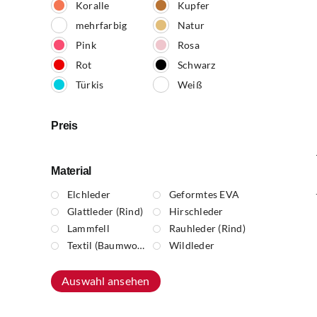
Koralle
Kupfer
mehrfarbig
Natur
Pink
Rosa
Rot
Schwarz
Türkis
Weiß
Preis
Material
Elchleder
Geformtes EVA
Glattleder (Rind)
Hirschleder
Lammfell
Rauhleder (Rind)
Textil (Baumwolle)
Wildleder
Auswahl ansehen