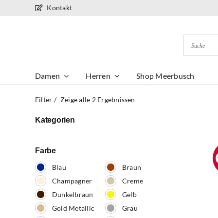
Zum
Kontakt
Inhalt
springen
Damen
Herren
Shop Meerbusch
Filter
Zeige alle 2 Ergebnissen
Kategorien
Farbe
Blau
Braun
Champagner
Creme
Dunkelbraun
Gelb
Gold Metallic
Grau