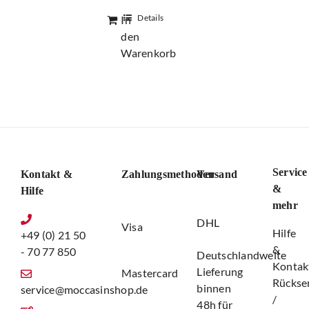
149,00 €
Preis
Details
In
ist:
den
49,00 €.
Warenkorb
Service
Kontakt &
Zahlungsmethoden
Versand
&
Hilfe
mehr
DHL
Visa
Hilfe
+49 (0) 21 50
&
- 70 77 850
Deutschlandweite
Kontak
Lieferung
Mastercard
Rückse
binnen
service@moccasinshop.de
/
48h für