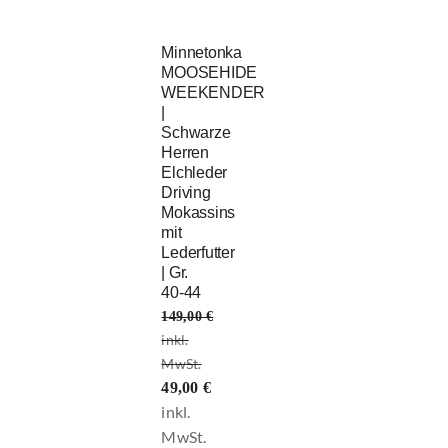
Minnetonka
MOOSEHIDE
WEEKENDER
|
Schwarze
Herren
Elchleder
Driving
Mokassins
mit
Lederfutter
| Gr.
40-44
149,00
€
Ursprünglicher
49,00
€
Preis
war:
Aktueller