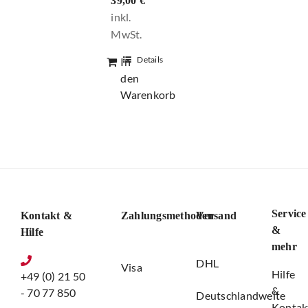
39,00
€
Preis
war:
Aktueller
105,00 €
Preis
Details
In
ist:
den
39,00 €.
Warenkorb
Service
Kontakt &
Zahlungsmethoden
Versand
&
Hilfe
mehr
DHL
Visa
Hilfe
+49 (0) 21 50
&
- 70 77 850
Deutschlandweite
Kontak