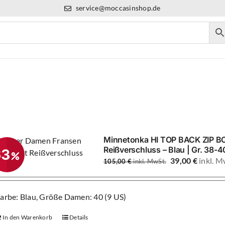
service@moccasinshop.de
Booties / Boots
Minnetonka HI TOP BACK ZIP BOO
Reißverschluss – Blau | Gr. 38-4
63
Ursprünglicher
39,00
€
105,00
€
Preis
war:
105,00 €
arbe: Blau, Größe Damen: 40 (9 US)
In den Warenkorb
Details