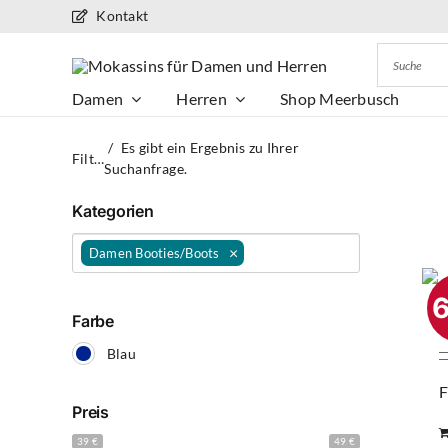
Zum
Kontakt
Inhalt
springen
Damen
Herren
Shop Meerbusch
Es gibt ein Ergebnis zu Ihrer
Filter
Suchanfrage.
Flache Mokassins
Kategorien
×
Damen Booties/Boots
Farbe
Blau
F
Preis
39 €
49 €