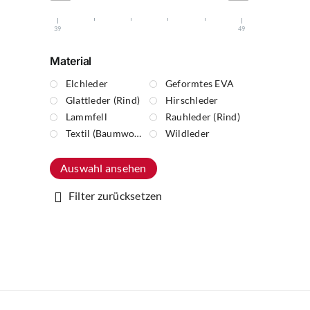
39
49
Material
Elchleder
Geformtes EVA
Glattleder (Rind)
Hirschleder
Lammfell
Rauhleder (Rind)
Textil (Baumwolle)
Wildleder
Auswahl ansehen
Filter zurücksetzen