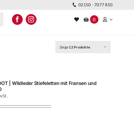
02150 - 7077 850
0
Zeige
12 Produkte
Stiefel
T | Wildleder Stiefeletten mit Fransen und
0
Aktueller
Preis
ist:
39,00 €.